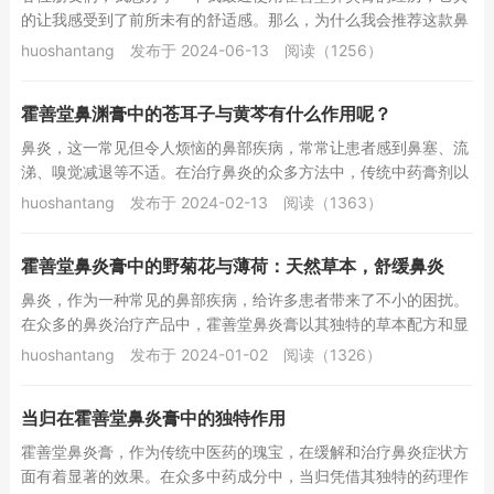
的让我感受到了前所未有的舒适感。那么，为什么我会推荐这款鼻
炎膏呢？下面就来详细解答一下。首先，霍善堂鼻...
huoshantang
发布于 2024-06-13
阅读（1256）
霍善堂鼻渊膏中的苍耳子与黄芩有什么作用呢？
鼻炎，这一常见但令人烦恼的鼻部疾病，常常让患者感到鼻塞、流
涕、嗅觉减退等不适。在治疗鼻炎的众多方法中，传统中药膏剂以
其独特的疗效和温和的性质受到了广泛关注。霍善...
huoshantang
发布于 2024-02-13
阅读（1363）
霍善堂鼻炎膏中的野菊花与薄荷：天然草本，舒缓鼻炎
鼻炎，作为一种常见的鼻部疾病，给许多患者带来了不小的困扰。
在众多的鼻炎治疗产品中，霍善堂鼻炎膏以其独特的草本配方和显
著的效果受到了广泛关注。其中，野菊花和薄荷作...
huoshantang
发布于 2024-01-02
阅读（1326）
当归在霍善堂鼻炎膏中的独特作用
霍善堂鼻炎膏，作为传统中医药的瑰宝，在缓解和治疗鼻炎症状方
面有着显著的效果。在众多中药成分中，当归凭借其独特的药理作