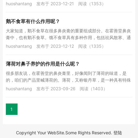
用和广泛的药用价值，在霍善堂鼻炎膏中发挥着不...
huoshantang
发布于 2023-12-21
阅读（1353）
鹅不食草有什么作用呢？
大家知道，鹅不食草在很多鼻炎膏的重要组成部分。在霍善堂鼻炎
膏中，也有鹅不食草。饿不食草具有多种作用，包括祛风散寒、通
窍止痛、活血化瘀等。在中医药学中，饿不食草被...
huoshantang
发布于 2023-12-12
阅读（1335）
薄荷对鼻子养护的作用是什么呢？
很多朋友说，在霍善堂的鼻炎膏里，好像闻到了薄荷的味道，是
的，咱们的产品里喊薄荷的。薄荷，又称银丹草，是一种具有特殊
芳香的多年生草本植物。其具有清凉解暑、醒脑提神...
huoshantang
发布于 2023-09-26
阅读（1403）
1
Copyright Your WebSite.Some Rights Reserved.
登陆