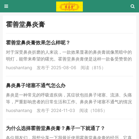
霍善堂鼻炎膏
霍善堂鼻炎膏效果怎么样呢？
对于深受鼻炎折磨的人来说，一款效果显著的鼻炎膏就像黑暗中的
明灯，能带来希望的曙光。霍善堂鼻炎膏便是这样一款备受赞誉的
产品，其效果十分出色。霍善堂鼻炎膏，全称为霍...
huoshantang
发布于 2025-08-06
阅读（815）
鼻炎鼻子堵塞不通气怎么办
鼻炎是一种常见的呼吸道疾病，其症状包括鼻子堵塞、流涕、头痛
等，严重影响患者的日常生活和工作。鼻炎鼻子堵塞不通气的情况
更是让人难以忍受，尤其是在晚上，睡眠质量会大...
huoshantang
发布于 2024-11-03
阅读（1085）
为什么选择霍善堂鼻炎膏？鼻子一下就通了？
各位朋友们，我想分享一下我最近使用霍善堂鼻炎膏的经历，它真