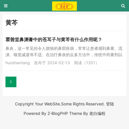
黄芩
霍善堂鼻渊膏中的苍耳子与黄芩有什么作用呢？
鼻炎，这一常见但令人烦恼的鼻部疾病，常常让患者感到鼻塞、流
涕、嗅觉减退等不适。在治疗鼻炎的众多方法中，传统中药膏剂以
其独特的疗效和温和的性质受到了广泛关注。霍善...
huoshantang
发布于 2024-02-13
阅读（1351）
1
Copyright Your WebSite.Some Rights Reserved.
登陆
Powered By
Z-BlogPHP
Theme By
老白编程