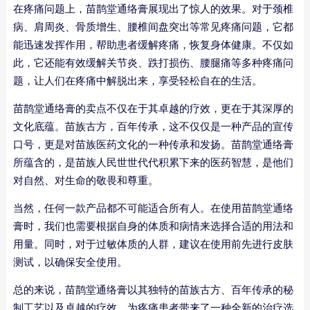
在疼痛问题上，苗鹊堂通络膏展现出了惊人的效果。对于颈椎
病、肩周炎、骨质增生、腰椎间盘突出等常见疼痛问题，它都
能迅速发挥作用，帮助患者缓解疼痛，恢复身体健康。不仅如
此，它还能有效缓解关节炎、跌打损伤、腰腿痛等多种疼痛问
题，让人们在疼痛中解脱出来，享受轻松自在的生活。
苗鹊堂通络膏的卖点不仅在于其卓越的疗效，更在于其深厚的
文化底蕴。苗族古方，百年传承，这不仅仅是一种产品的宣传
口号，更是对苗族医药文化的一种传承和发扬。苗鹊堂通络膏
所蕴含的，是苗族人民世世代代积累下来的医药智慧，是他们
对自然、对生命的敬畏和尊重。
当然，任何一款产品都不可能适合所有人。在使用苗鹊堂通络
膏时，我们也需要根据自身的体质和病情来选择合适的用法和
用量。同时，对于过敏体质的人群，建议在使用前先进行皮肤
测试，以确保安全使用。
总的来说，苗鹊堂通络膏以其独特的苗族古方、百年传承的秘
制工艺以及卓越的疗效，为疼痛患者带来了一种全新的治疗选