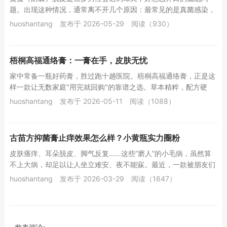
题。出现这种情况，通常离不开几个原因：最常见的是真菌感染，
阴囊部位潮湿闷热，特别适合真菌繁殖，感染后会伴...
huoshantang
发布于 2026-05-29
阅读（930）
梧桐高福通络膏：一膏在手，皮肤无忧
家中常备一瓶好药膏，胜过跑十趟医院。梧桐高福通络膏，正是这
样一款让无数家庭"用完就回购"的靠谱之选。草本精粹，配方硬
核。 梧桐高福通络膏汇聚...
huoshantang
发布于 2026-05-11
阅读（1088）
古苗方抑菌膏止痒效果怎么样？小黄瓶实力圈粉
皮肤瘙痒、耳朵脱皮、脚气反复……这些“磨人”的小毛病，虽然算
不上大病，却足以让人坐立难安、夜不能寐。最近，一款被朋友们
亲切称为“小黄瓶”的产品——古苗方抑菌膏，...
huoshantang
发布于 2026-03-29
阅读（1647）