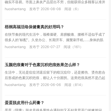
确实不容易。市面上鼻炎产品层出不穷，但能获得众多顾客认准并
反复复购的，少之又少。广雯鼻炎膏就是其中一款...
huoshantang
发布于 2026-08-08
阅读（6）
梧桐高福活络保健膏真的好用吗？
在快节奏的现代生活中，颈椎僵硬、肩膀酸痛、腰椎不适似乎成了
很多人的“标配”。久坐办公、长期开车、频繁刷手机……身体的肌
肉和关节在不知不觉中承受着巨大压力。当酸胀...
huoshantang
发布于 2026-07-27
阅读（161）
玉颜疤痕膏对于色素沉积疤痕效果怎么样？
生活中，无论是痘痘消退后留下的暗沉痘印，还是擦伤、烫伤愈合
后形成的色素沉积疤痕，都让人十分困扰。这类疤痕虽然不是凸起
或凹陷的形态，但那一片深浅不一的褐色或黑色印...
huoshantang
发布于 2026-06-06
阅读（814）
蛋蛋脱皮用什么药膏？
蛋蛋（阴囊）脱皮是很多男性会遇到却又不好意思开口的尴尬问