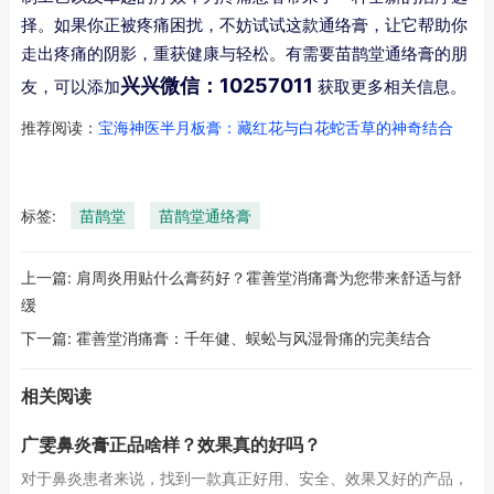
择。如果你正被疼痛困扰，不妨试试这款通络膏，让它帮助你
走出疼痛的阴影，重获健康与轻松。有需要苗鹊堂通络膏的朋
兴兴微信：10257011
友，可以添加
获取更多相关信息。
推荐阅读：
宝海神医半月板膏：藏红花与白花蛇舌草的神奇结合
标签:
苗鹊堂
苗鹊堂通络膏
上一篇:
肩周炎用贴什么膏药好？霍善堂消痛膏为您带来舒适与舒
缓
下一篇:
霍善堂消痛膏：千年健、蜈蚣与风湿骨痛的完美结合
相关阅读
广雯鼻炎膏正品啥样？效果真的好吗？
对于鼻炎患者来说，找到一款真正好用、安全、效果又好的产品，