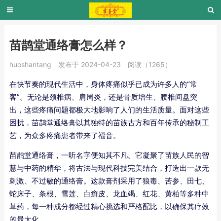
苗鹊堂通络膏怎么样？
huoshantang
发布于 2024-04-23
阅读（1265）
在快节奏的现代生活中，身体疼痛似乎已成为许多人的“常
客”。无论是颈椎病、肩周炎，还是骨质增生、腰椎间盘突
出，这些疼痛问题都极大地影响了人们的生活质量。面对这些
困扰，苗鹊堂通络膏以其独特的苗族古方和百年传承的秘制工
艺，为众多疼痛患者带来了福音。
苗鹊堂通络膏，一听名字便知其不凡。它凝聚了苗族人民的智
慧与中药的精华，将古法与现代科技完美结合，打造出一款无
刺激、不过敏的通络膏。这款膏剂采用了狼毒、苦参、田七、
蛇床子、条根、雪莲、白癣皮、龙血竭、红花、黄柏等多种中
草药，每一种成分都经过精心挑选和严格配比，以确保其疗效
的最大化。