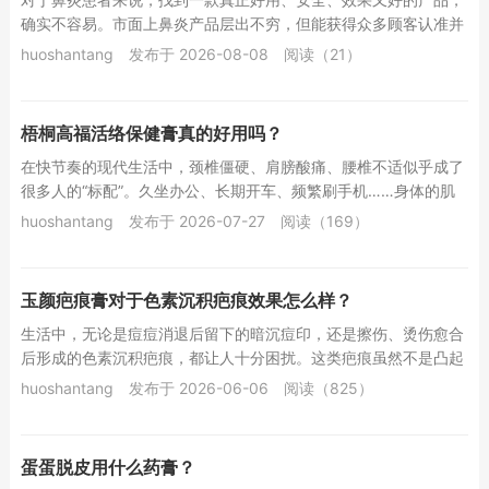
确实不容易。市面上鼻炎产品层出不穷，但能获得众多顾客认准并
反复复购的，少之又少。广雯鼻炎膏就是其中一款...
huoshantang
发布于 2026-08-08
阅读（21）
梧桐高福活络保健膏真的好用吗？
在快节奏的现代生活中，颈椎僵硬、肩膀酸痛、腰椎不适似乎成了
很多人的“标配”。久坐办公、长期开车、频繁刷手机……身体的肌
肉和关节在不知不觉中承受着巨大压力。当酸胀...
huoshantang
发布于 2026-07-27
阅读（169）
玉颜疤痕膏对于色素沉积疤痕效果怎么样？
生活中，无论是痘痘消退后留下的暗沉痘印，还是擦伤、烫伤愈合
后形成的色素沉积疤痕，都让人十分困扰。这类疤痕虽然不是凸起
或凹陷的形态，但那一片深浅不一的褐色或黑色印...
huoshantang
发布于 2026-06-06
阅读（825）
蛋蛋脱皮用什么药膏？