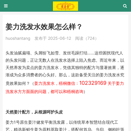
姜力洗发水效果怎么样？
huoshantang
发布于 2025-06-12
阅读（724）
头发油腻扁塌、头屑纷飞如雪、发丝毛躁打结……这些困扰现代人
的头发问题，正让无数人在洗发水选择上陷入焦虑。而近年来，以
天然养发为卖点的姜力洗发水，凭借其独特的配方与显著效果，逐
渐成为众多消费者的心头好。那么，这款备受关注的姜力洗发水究
102329169
竟效果如何？（
姜力洗发水，梧桐微信：
关于姜力
洗发水方方面面的问题，都可以和梧桐咨询
）
天然姜汁配方，从根源呵护头皮
姜力1号原生姜汁健发平衡洗发露，以传统草本智慧结合现代工
艺，精选新鲜生姜为原料萃取姜汁，搭配何首乌、当归、侧柏叶等