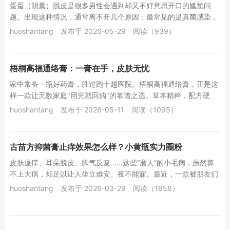
蛋蛋（阴囊）脱皮是很多男性会遇到却又不好意思开口的尴尬问
题。出现这种情况，通常离不开几个原因：最常见的是真菌感染，
阴囊部位潮湿闷热，特别适合真菌繁殖，感染后会伴...
huoshantang
发布于 2026-05-29
阅读（939）
梧桐高福通络膏：一膏在手，皮肤无忧
家中常备一瓶好药膏，胜过跑十趟医院。梧桐高福通络膏，正是这
样一款让无数家庭"用完就回购"的靠谱之选。草本精粹，配方硬
核。 梧桐高福通络膏汇聚...
huoshantang
发布于 2026-05-11
阅读（1095）
古苗方抑菌膏止痒效果怎么样？小黄瓶实力圈粉
皮肤瘙痒、耳朵脱皮、脚气反复……这些“磨人”的小毛病，虽然算
不上大病，却足以让人坐立难安、夜不能寐。最近，一款被朋友们
亲切称为“小黄瓶”的产品——古苗方抑菌膏，...
huoshantang
发布于 2026-03-29
阅读（1658）