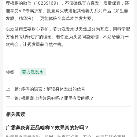
理梧桐的微信（10239169），不仅确保官方直发、质量保真，还
能享受VIP专属折扣。批量购买或搭配其他姜力系列产品（如生姜
发膜、精华液），更能体验全套草本养发方案。
头发健康需要耐心养护，姜力洗发水以天然成分为基底，用科学配
方诠释“以养代疗”的理念。若你正为头发问题烦恼，不妨给姜力一
次机会，让秀发重获自然生机。
标签:
姜力洗发水
上一篇:
疼痛的语言：解读身体发出的信号
下一篇:
梧桐膏止痒效果好吗？哪里有卖的呢？
相关阅读
广雯鼻炎膏正品啥样？效果真的好吗？
对于鼻炎患者来说，找到一款真正好用、安全、效果又好的产品，