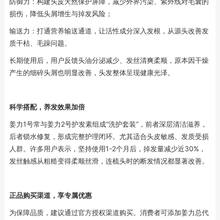
防御力：构建头皮天然保护屏障，减少外界污染、紫外线对毛囊的
损伤，降低头屑增生与掉发风险；
输送力：打通营养输送通道，让活性成分深入发根，从源头改善发
质干枯、毛躁问题。
长期使用后，用户反馈头油分泌减少、发丝清爽柔顺，原本因干燥
产生的细碎头屑也明显改善，头发整体呈现健康光泽。
科学搭配，养发效果加倍
姜力1号常与姜力2号护发素组成“洗护套装”，前者深层清洁滋养，
后者锁水修复，形成完整护理闭环。尤其适合头皮敏感、发质受损
人群。许多用户表示，坚持使用1-2个月后，掉发量减少近30%，
发丝触感从粗糙变得柔顺丝滑，连梳头时的断发情况都显著改善。
正品购买渠道，享专属优惠
为保障品质，建议通过官方授权渠道购买。消费者可添加姜力总代