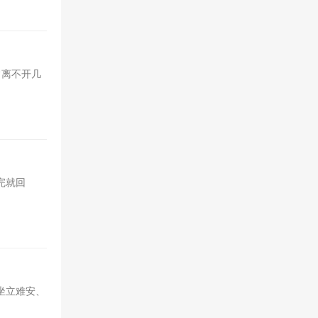
常离不开几
完就回
坐立难安、