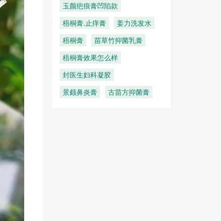
玉颜疤痕膏凹陷款
梧桐膏.止痒膏
姜力洗发水
梧桐膏
苗草竹抑菌乳膏
梧桐膏效果怎么样
封医生妇科凝胶
景颇鼻炎膏
古苗方抑菌膏