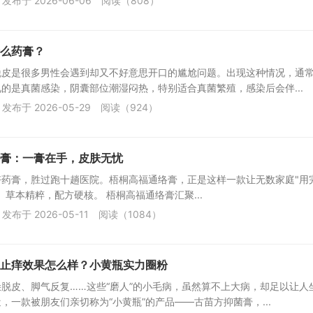
发布于 2026-06-06
阅读（808）
么药膏？
脱皮是很多男性会遇到却又不好意思开口的尴尬问题。出现这种情况，通
的是真菌感染，阴囊部位潮湿闷热，特别适合真菌繁殖，感染后会伴...
发布于 2026-05-29
阅读（924）
膏：一膏在手，皮肤无忧
好药膏，胜过跑十趟医院。梧桐高福通络膏，正是这样一款让无数家庭"用
。草本精粹，配方硬核。 梧桐高福通络膏汇聚...
发布于 2026-05-11
阅读（1084）
止痒效果怎么样？小黄瓶实力圈粉
脱皮、脚气反复……这些“磨人”的小毛病，虽然算不上大病，却足以让人
，一款被朋友们亲切称为“小黄瓶”的产品——古苗方抑菌膏，...