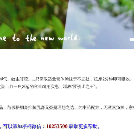
脚气、蚊虫叮咬……只需取适量膏体涂抹于不适处，按摩2分钟即可吸收
善。且一瓶20g的容量耐用实惠，堪称“性价比之王”。
品，苗硕梧桐膏抑菌乳膏无疑是理想之选。纯中药配方，无激素负担，家
10253500
，可以添加梧桐微信：
获取更多帮助。