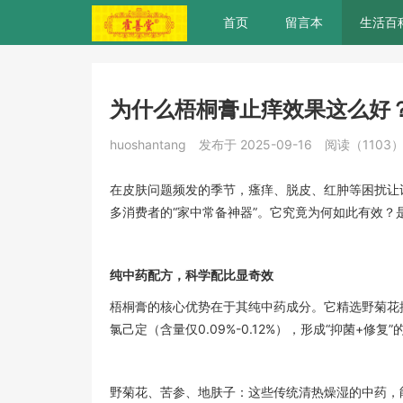
首页
留言本
生活百
为什么梧桐膏止痒效果这么好
huoshantang
发布于 2025-09-16
阅读（1103
在皮肤问题频发的季节，瘙痒、脱皮、红肿等困扰让
多消费者的“家中常备神器”。它究竟为何如此有效
纯中药配方，科学配比显奇效
梧桐膏的核心优势在于其纯中药成分。它精选野菊花
氯己定（含量仅0.09%-0.12%），形成“抑菌+修复
野菊花、苦参、地肤子：这些传统清热燥湿的中药，