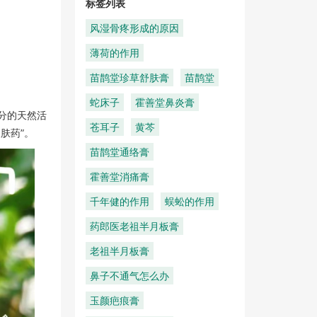
标签列表
风湿骨疼形成的原因
薄荷的作用
苗鹊堂珍草舒肤膏
苗鹊堂
蛇床子
霍善堂鼻炎膏
分的天然活
苍耳子
黄芩
肤药”。
苗鹊堂通络膏
霍善堂消痛膏
千年健的作用
蜈蚣的作用
药郎医老祖半月板膏
老祖半月板膏
鼻子不通气怎么办
玉颜疤痕膏