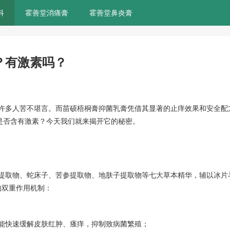
科
霍善堂消痛膏
霍善堂鼻炎膏
？有激素吗？
）
许多人苦不堪言。而苗硕梧桐膏抑菌乳膏凭借其显著的止痒效果和安全配
？是否含有激素？今天我们就来揭开它的秘密。
提取物、蛇床子、苦参提取物、地肤子提取物等七大草本精华，辅以冰片
”的双重作用机制：
能快速缓解皮肤红肿、瘙痒，抑制致病菌繁殖；