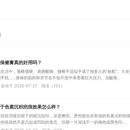
者
保健膏真的好用吗？
生活中，颈椎僵硬、肩膀酸痛、腰椎不适似乎成了很多人的“标配”。久坐
手机……身体的肌肉和关节在不知不觉中承受着巨大压力。当酸胀...
发布于 2026-07-27
阅读（155）
于色素沉积疤痕效果怎么样？
是痘痘消退后留下的暗沉痘印，还是擦伤、烫伤愈合后形成的色素沉积疤
疤痕虽然不是凸起或凹陷的形态，但那一片深浅不一的褐色或黑色印...