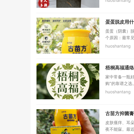
huoshantang
蛋蛋脱皮用什
蛋蛋（阴囊）
个原因：最常见
huoshantang
梧桐高福通络
家中常备一瓶
购"的靠谱之选
huoshantang
古苗方抑菌膏
皮肤瘙痒、耳朵
夜不能寐。最近