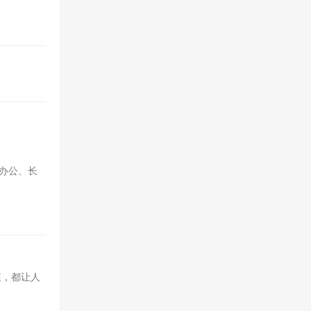
办公、长
痕，都让人