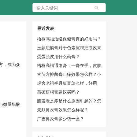
最近发表
梧桐高福活络保健膏真的好用吗？
玉颜疤痕膏对于色素沉积疤痕效果
怎么样？
蛋蛋脱皮用什么药膏？
方，成为众
梧桐高福通络膏：一膏在手，皮肤
无忧
古苗方抑菌膏止痒效果怎么样？小
黄瓶实力圈粉
虎舍老祖半月板膏怎么样，好用
吗？
苗硕梧桐膏建议买吗？
膝盖老是疼是什么原因引起的？怎
与微量醋酸
么办？
景颇鼻炎膏效果怎么样呢？
广雯鼻炎膏多少钱一盒？