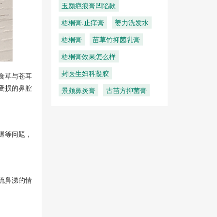
玉颜疤痕膏凹陷款
梧桐膏.止痒膏
姜力洗发水
梧桐膏
苗草竹抑菌乳膏
梧桐膏效果怎么样
封医生妇科凝胶
食草与苍耳
受损的鼻腔
景颇鼻炎膏
古苗方抑菌膏
退等问题，
流鼻涕的情