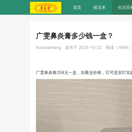
首页
留言本
生活百
广雯鼻炎膏多少钱一盒？
huoshantang
发布于 2025-10-22
阅读（1669
广雯鼻炎膏258元一盒，别看这价格，它可是实打实