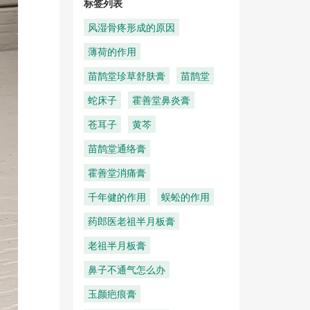
标签列表
风湿骨疼形成的原因
薄荷的作用
苗鹊堂珍草舒肤膏
苗鹊堂
蛇床子
霍善堂鼻炎膏
苍耳子
黄芩
苗鹊堂通络膏
霍善堂消痛膏
千年健的作用
蜈蚣的作用
药郎医老祖半月板膏
老祖半月板膏
鼻子不通气怎么办
玉颜疤痕膏