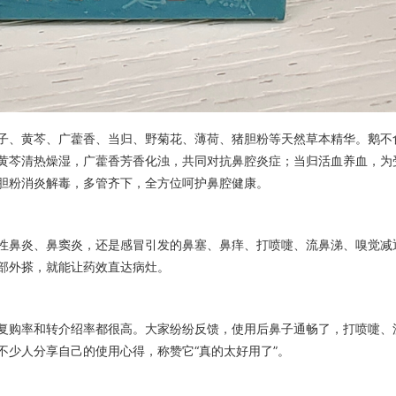
子、黄芩、广藿香、当归、野菊花、薄荷、猪胆粉等天然草本精华。鹅不
黄芩清热燥湿，广藿香芳香化浊，共同对抗鼻腔炎症；当归活血养血，为
胆粉消炎解毒，多管齐下，全方位呵护鼻腔健康。
性鼻炎、鼻窦炎，还是感冒引发的鼻塞、鼻痒、打喷嚏、流鼻涕、嗅觉减
部外搽，就能让药效直达病灶。
复购率和转介绍率都很高。大家纷纷反馈，使用后鼻子通畅了，打喷嚏、
不少人分享自己的使用心得，称赞它“真的太好用了”。