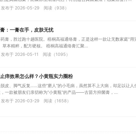
发布于 2026-05-29
阅读（938）
膏：一膏在手，皮肤无忧
好药膏，胜过跑十趟医院。梧桐高福通络膏，正是这样一款让无数家庭"用
。草本精粹，配方硬核。 梧桐高福通络膏汇聚...
发布于 2026-05-11
阅读（1095）
止痒效果怎么样？小黄瓶实力圈粉
脱皮、脚气反复……这些“磨人”的小毛病，虽然算不上大病，却足以让人
，一款被朋友们亲切称为“小黄瓶”的产品——古苗方抑菌膏，...
发布于 2026-03-29
阅读（1658）