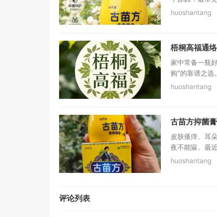
huoshantang
梧桐高福通络
家中常备一瓶
购"的靠谱之选
huoshantang
古苗方抑菌膏
皮肤瘙痒、耳朵
夜不能寐。最近
huoshantang
评论列表