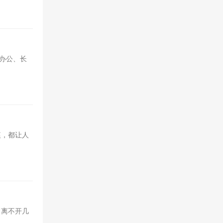
办公、长
痕，都让人
常离不开几