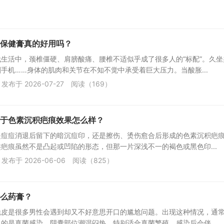
保健膏真的好用吗？
生活中，颈椎僵硬、肩膀酸痛、腰椎不适似乎成了很多人的“标配”。久坐
手机……身体的肌肉和关节在不知不觉中承受着巨大压力。当酸胀...
发布于 2026-07-27
阅读（169）
于色素沉积疤痕效果怎么样？
是痘痘消退后留下的暗沉痘印，还是擦伤、烫伤愈合后形成的色素沉积疤
疤痕虽然不是凸起或凹陷的形态，但那一片深浅不一的褐色或黑色印...
发布于 2026-06-06
阅读（825）
么药膏？
脱皮是很多男性会遇到却又不好意思开口的尴尬问题。出现这种情况，通
的是真菌感染，阴囊部位潮湿闷热，特别适合真菌繁殖，感染后会伴...