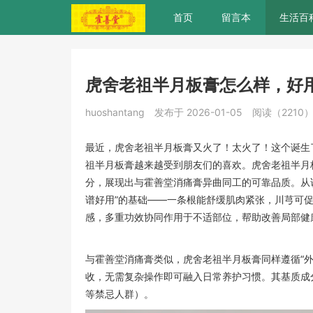
首页
留言本
生活百
虎舍老祖半月板膏怎么样，好
huoshantang
发布于 2026-01-05
阅读（2210
最近，虎舍老祖半月板膏又火了！太火了！这个诞生
祖半月板膏越来越受到朋友们的喜欢。虎舍老祖半月
分，展现出与霍善堂消痛膏异曲同工的可靠品质。从
谱好用”的基础——一条根能舒缓肌肉紧张，川芎可
感，多重功效协同作用于不适部位，帮助改善局部
与霍善堂消痛膏类似，虎舍老祖半月板膏同样遵循“
收，无需复杂操作即可融入日常养护习惯。其基质成
等禁忌人群）。