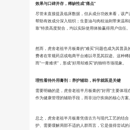
效果与口碑并存，稀缺性成“痛点”
尽管未直接提及临床数据，但从成分功效来看，该产
帮助有效成分深入组织；生姜油与肉桂油则带来温和的
靠”特质高度契合，均以实际使用体验赢得用户信任
然而，虎舍老祖半月板膏的“难买”问题也成为其普
费者在常规药店或电商平台难以寻觅其踪迹。这种稀
而“一膏难求”，形成“好用却难买”的独特市场现象。
理性看待外用膏剂：养护辅助，科学就医是关键
需要明确的是，虎舍老祖半月板膏的“好用”主要体现
作为健康管理的辅助手段，而非治疗疾病的核心方案
总之，虎舍老祖半月板膏凭借古方与现代工艺的结合
护、需要缓解局部不适的人群而言，它是值得尝试的