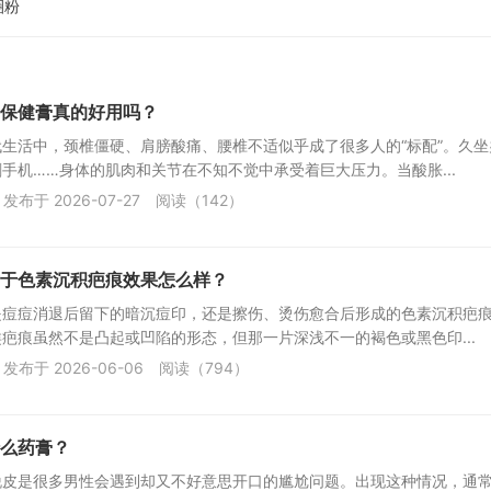
圈粉
保健膏真的好用吗？
生活中，颈椎僵硬、肩膀酸痛、腰椎不适似乎成了很多人的“标配”。久坐
手机……身体的肌肉和关节在不知不觉中承受着巨大压力。当酸胀...
发布于 2026-07-27
阅读（142）
于色素沉积疤痕效果怎么样？
是痘痘消退后留下的暗沉痘印，还是擦伤、烫伤愈合后形成的色素沉积疤
疤痕虽然不是凸起或凹陷的形态，但那一片深浅不一的褐色或黑色印...
发布于 2026-06-06
阅读（794）
么药膏？
脱皮是很多男性会遇到却又不好意思开口的尴尬问题。出现这种情况，通