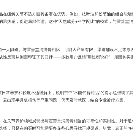
品在缓解关节不适方面具备潜在优势。例如，桉叶油和松节油的组合能增
温热感，促进局部代谢。这种“天然成分+科学配比”的模式，与霍善堂消
。
及的一大阻碍。与霍善堂消痛膏相比，可能因产量有限、渠道铺设不足等原
缺性反而从侧面印证了其口碑——多数用户反馈“用过都说好”，却因购买
在日常养护和轻度不适缓解上，说明书中“不能代替药品”的提示也强调了
。若出现半月板损伤等严重问题，仍需及时就医，结合专业诊疗方案。
，在关节养护领域展现出与霍善堂消痛膏相当的可靠性和实用性。对于追
选择，只是在购买时可能需要多花些心思寻找正规渠道。毕竟，真正的“好