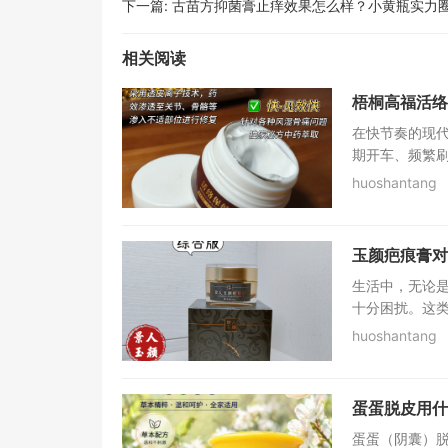
下一篇:
古苗方抑菌膏止痒效果怎么样？小黄瓶实力
相关阅读
梧桐高福活络
在快节奏的现代
期开车、频繁刷
huoshantang
玉颜疤痕膏对
生活中，无论
十分困扰。这类
huoshantang
蛋蛋脱皮用什
蛋蛋（阴囊）