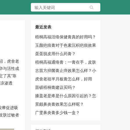
最近发表
梧桐高福活络保健膏真的好用吗？
玉颜疤痕膏对于色素沉积疤痕效果
怎么样？
蛋蛋脱皮用什么药膏？
绍，虎舍老
梧桐高福通络膏：一膏在手，皮肤
华与活性成
无忧
古苗方抑菌膏止痒效果怎么样？小
定了其“靠
黄瓶实力圈粉
虎舍老祖半月板膏怎么样，好用
清凉渗透
吗？
苗硕梧桐膏建议买吗？
膝盖老是疼是什么原因引起的？怎
么办？
景颇鼻炎膏效果怎么样呢？
按摩促进吸
广雯鼻炎膏多少钱一盒？
皮肤过敏者