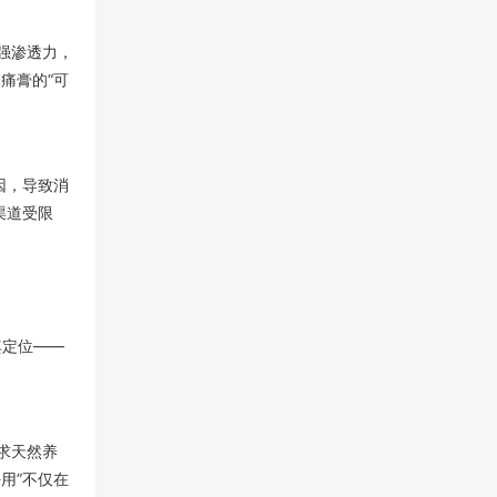
强渗透力，
痛膏的“可
因，导致消
渠道受限
其定位——
求天然养
用”不仅在