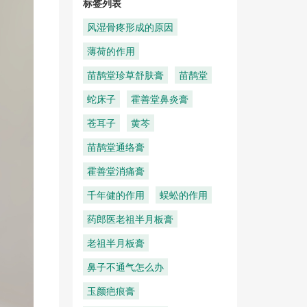
标签列表
风湿骨疼形成的原因
薄荷的作用
苗鹊堂珍草舒肤膏
苗鹊堂
蛇床子
霍善堂鼻炎膏
苍耳子
黄芩
苗鹊堂通络膏
霍善堂消痛膏
千年健的作用
蜈蚣的作用
药郎医老祖半月板膏
老祖半月板膏
鼻子不通气怎么办
玉颜疤痕膏