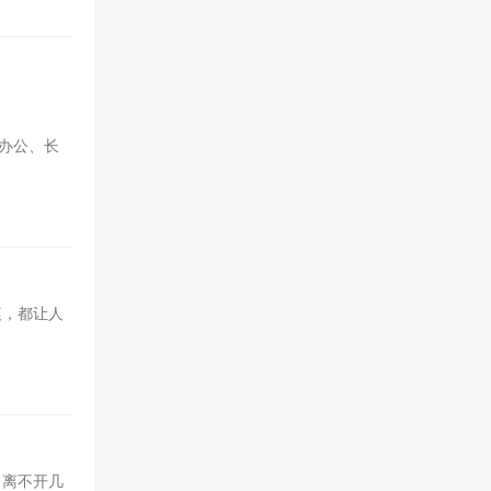
办公、长
痕，都让人
常离不开几