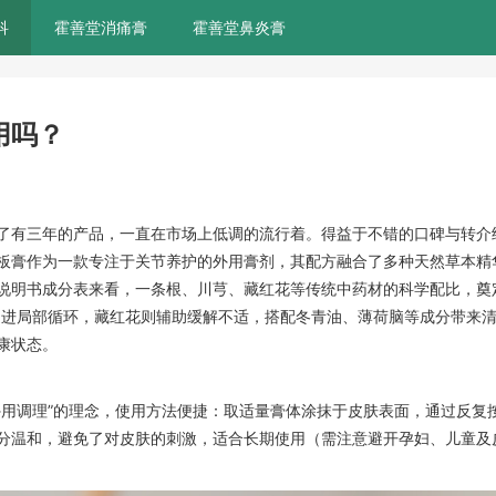
科
霍善堂消痛膏
霍善堂鼻炎膏
用吗？
）
了有三年的产品，一直在市场上低调的流行着。得益于不错的口碑与转介
板膏作为一款专注于关节养护的外用膏剂，其配方融合了多种天然草本精
说明书成分表来看，一条根、川芎、藏红花等传统中药材的科学配比，奠
促进局部循环，藏红花则辅助缓解不适，搭配冬青油、薄荷脑等成分带来
健康状态。
外用调理”的理念，使用方法便捷：取适量膏体涂抹于皮肤表面，通过反复
分温和，避免了对皮肤的刺激，适合长期使用（需注意避开孕妇、儿童及