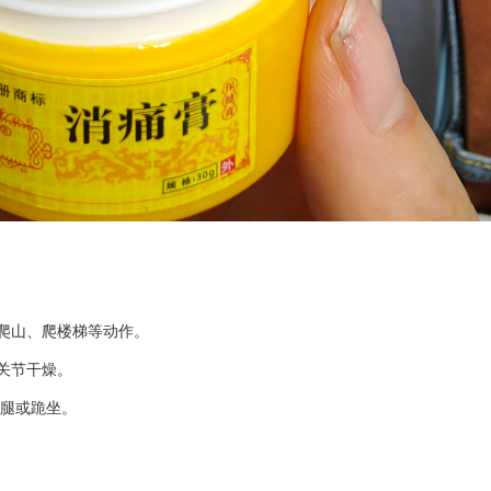
爬山、爬楼梯等动作。
关节干燥。
盘腿或跪坐。