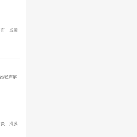
然而，当膝
"她轻声解
节炎、滑膜