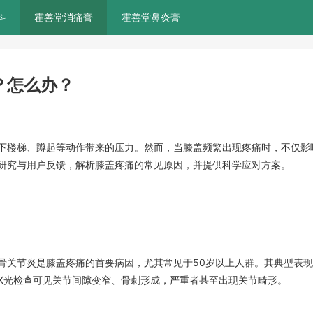
科
霍善堂消痛膏
霍善堂鼻炎膏
？怎么办？
下楼梯、蹲起等动作带来的压力。然而，当膝盖频繁出现疼痛时，不仅影
研究与用户反馈，解析膝盖疼痛的常见原因，并提供科学应对方案。
骨关节炎是膝盖疼痛的首要病因，尤其常见于50岁以上人群。其典型表
X光检查可见关节间隙变窄、骨刺形成，严重者甚至出现关节畸形。