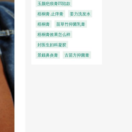
玉颜疤痕膏凹陷款
梧桐膏.止痒膏
姜力洗发水
梧桐膏
苗草竹抑菌乳膏
梧桐膏效果怎么样
封医生妇科凝胶
景颇鼻炎膏
古苗方抑菌膏