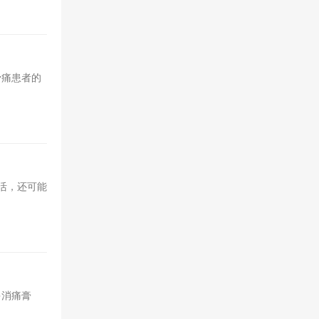
骨痛患者的
活，还可能
多消痛膏