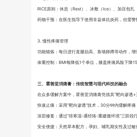
RICE原则：休息（Rest）、冰敷（Ice）、加压包扎（Co
药物干预：在医生指导下使用非甾体抗炎药，但需警
3. 慢性疼痛管理
功能锻炼：每日进行直腿抬高、靠墙静蹲等动作，增
体重控制：BMI每降低1个单位，膝盖疼痛风险下降1
三、霍善堂消痛膏：传统智慧与现代科技的融合
在众多缓解方案中，霍善堂消痛膏凭借其“靶向渗透+
快速止痛：采用“靶向渗透”技术，30分钟内缓解疼痛
深层修复：通过“排寒湿-通经络-重建微环境”三阶
安全便捷：天然草本配方，孕妇、哺乳期女性及过敏