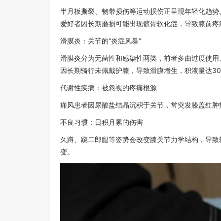
半月板撕裂、韧带损伤等运动损伤正呈现年轻化趋势
爱好者因长期磨损可能出现髌骨软化症，导致膝前疼
滑膜炎：关节的“炎症风暴”
滑膜炎分为无菌性和感染性两类，前者多由过度使用
因长期骑行未佩戴护膝，导致滑膜增生，积液量达30
代谢性疾病：被忽视的疼痛根源
痛风患者因尿酸盐结晶沉积于关节，常突发膝盖红肿
不良习惯：日积月累的伤害
久蹲、跷二郎腿等姿势会改变膝关节力学结构，导致
变。