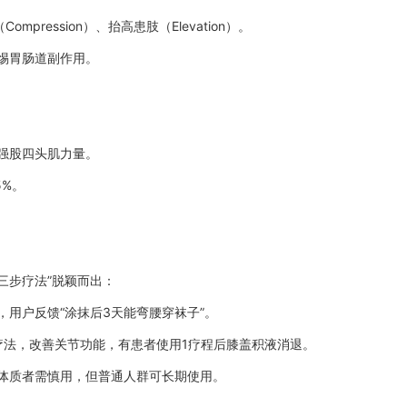
mpression）、抬高患肢（Elevation）。
惕胃肠道副作用。
强股四头肌力量。
5%。
三步疗法”脱颖而出：
，用户反馈“涂抹后3天能弯腰穿袜子”。
段疗法，改善关节功能，有患者使用1疗程后膝盖积液消退。
体质者需慎用，但普通人群可长期使用。