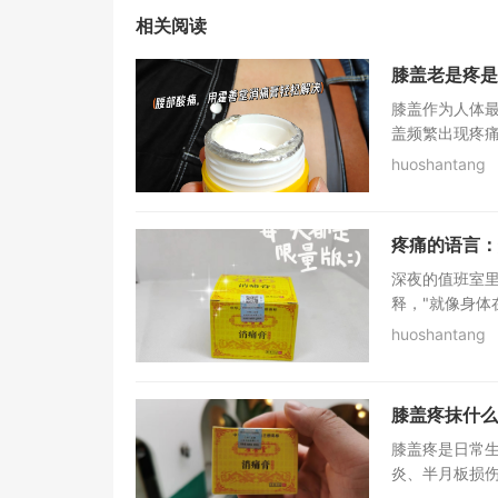
相关阅读
膝盖老是疼是
膝盖作为人体
盖频繁出现疼痛
huoshantang
疼痛的语言：
深夜的值班室里
释，"就像身体在
huoshantang
膝盖疼抹什么
膝盖疼是日常
炎、半月板损伤