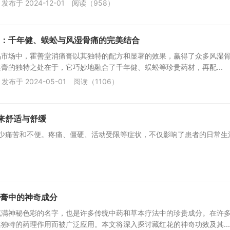
发布于 2024-12-01
阅读（958）
：千年健、蜈蚣与风湿骨痛的完美结合
品市场中，霍善堂消痛膏以其独特的配方和显著的效果，赢得了众多风湿
膏的独特之处在于，它巧妙地融合了千年健、蜈蚣等珍贵药材，再配...
发布于 2024-05-01
阅读（1106）
来舒适与舒缓
少痛苦和不便。疼痛、僵硬、活动受限等症状，不仅影响了患者的日常生
）
膏中的神奇成分
充满神秘色彩的名字，也是许多传统中药和草本疗法中的珍贵成分。在许
独特的药理作用而被广泛应用。本文将深入探讨藏红花的神奇功效及其...