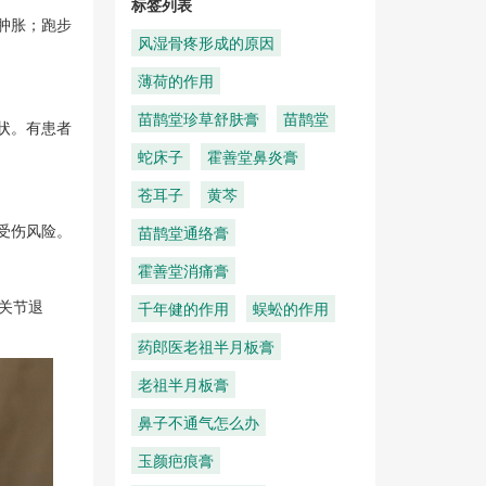
标签列表
肿胀；跑步
风湿骨疼形成的原因
薄荷的作用
苗鹊堂珍草舒肤膏
苗鹊堂
状。有患者
蛇床子
霍善堂鼻炎膏
苍耳子
黄芩
受伤风险。
苗鹊堂通络膏
霍善堂消痛膏
关节退
千年健的作用
蜈蚣的作用
药郎医老祖半月板膏
老祖半月板膏
鼻子不通气怎么办
玉颜疤痕膏