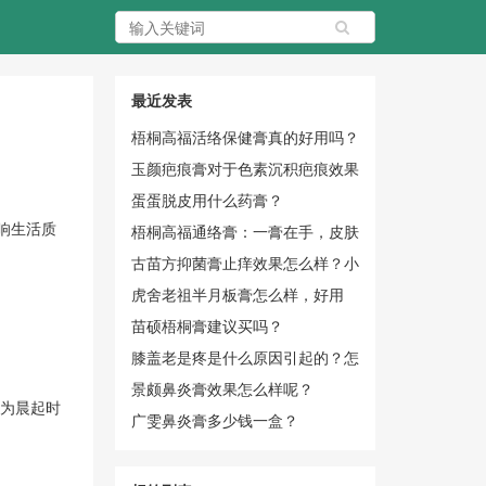
最近发表
梧桐高福活络保健膏真的好用吗？
玉颜疤痕膏对于色素沉积疤痕效果
怎么样？
蛋蛋脱皮用什么药膏？
响生活质
梧桐高福通络膏：一膏在手，皮肤
无忧
古苗方抑菌膏止痒效果怎么样？小
黄瓶实力圈粉
虎舍老祖半月板膏怎么样，好用
吗？
苗硕梧桐膏建议买吗？
膝盖老是疼是什么原因引起的？怎
么办？
景颇鼻炎膏效果怎么样呢？
现为晨起时
广雯鼻炎膏多少钱一盒？